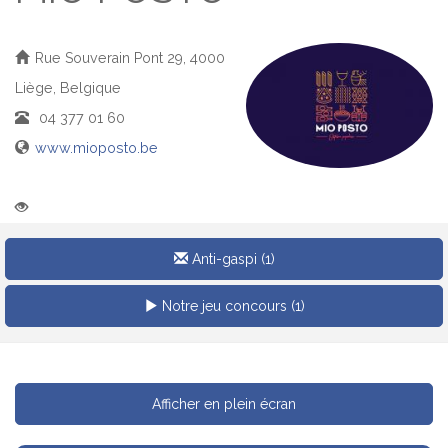
Rue Souverain Pont 29, 4000
Liège, Belgique
04 377 01 60
www.mioposto.be
Facebook
3D Tour
Anti-gaspi (1)
Notre jeu concours (1)
Afficher en plein écran