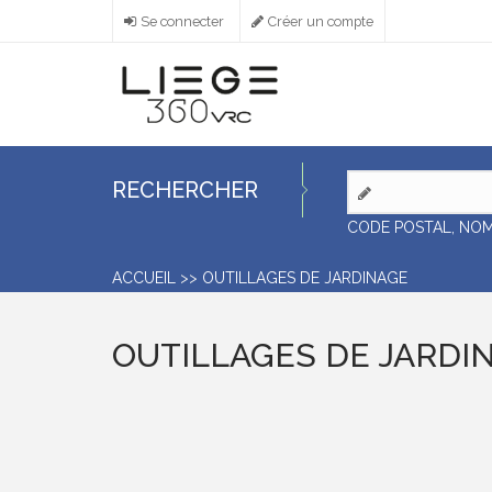
Aller
Se connecter
Créer un compte
au
contenu
principal
RECHERCHER
CODE POSTAL, NO
ACCUEIL
>>
OUTILLAGES DE JARDINAGE
OUTILLAGES DE JARDI