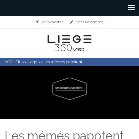
Se connecter
Créer un compte
ACCUEIL
>>
Liege
>>
Les mémés papotent
Les mémés papotent