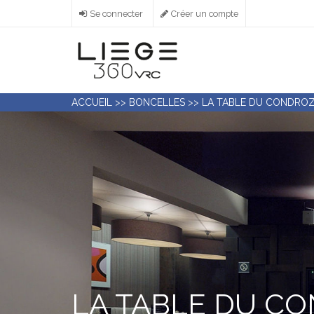
Aller
Se connecter
Créer un compte
au
contenu
principal
ACCUEIL
>>
BONCELLES
>>
LA TABLE DU CONDRO
LA TABLE DU C