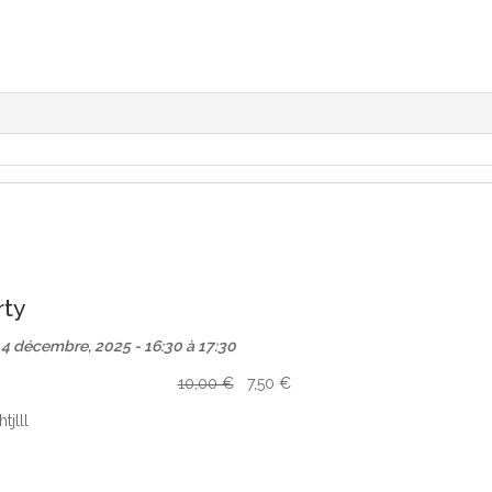
rty
, 4 décembre, 2025 -
16:30
à
17:30
:
10,00 €
7,50 €
tjlll