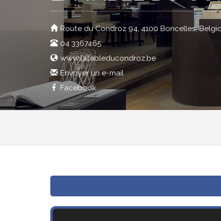
Route du Condroz 94, 4100 Boncelles, Belgi
04 3367465
www.latableducondroz.be
Envoyer un e-mail
Facebook