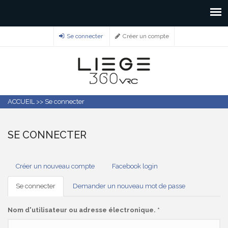
Se connecter
Créer un compte
ACCUEIL
>>
Se connecter
SE CONNECTER
ONGLETS
Créer un nouveau compte
Facebook login
PRINCIPAUX
Se connecter
(onglet
Demander un nouveau mot de passe
actif)
Nom d'utilisateur ou adresse électronique.
*